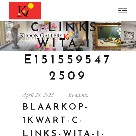
-1KWART-
C-LINKS-
WITA-1-
E151559547
2509
April 29, 2023
By
admin
BLAARKOP-
1KWART-C-
LINKS-WITA-1-